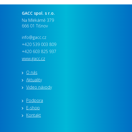
GACC spol. s r.o.
Na Mlékárně 379
666 01 Tišnov
info@gacc.cz
+420 539 003 809
+420 603 825 937
www.gacc.cz
O nás
Aktuality
Video návody
Podpora
E-shop
Kontakt