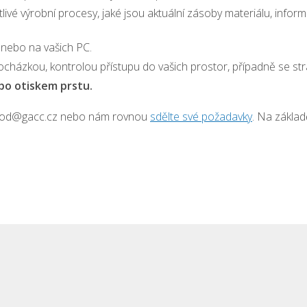
notlivé výrobní procesy, jaké jsou aktuální zásoby materiálu, inf
nebo na vašich PC.
cházkou, kontrolou přístupu do vašich prostor, případně se s
bo otiskem prstu.
 obchod@gacc.cz nebo nám rovnou
sdělte své požadavky
. Na zákla