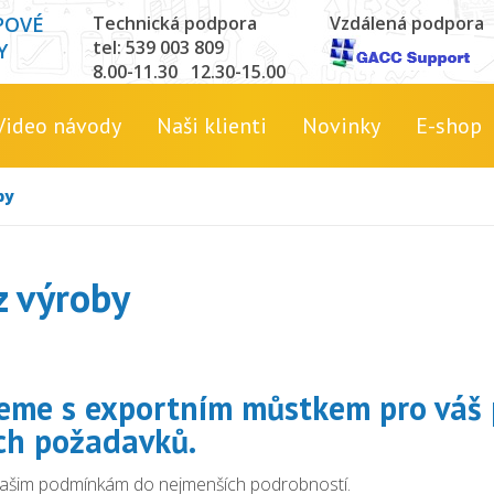
POVÉ
Technická podpora
Vzdálená podpora
tel: 539 003 809
Y
8.00-11.30 12.30-15.00
Video návody
Naši klienti
Novinky
E-shop
by
z výroby
eme s exportním můstkem pro váš 
ch požadavků.
ašim podmínkám do nejmenších podrobností.