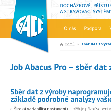
DOCHÁZKOVÉ, PŘÍSTU
A STRAVOVACÍ SYSTÉM
O nás
Podpora
domů
»
sběr dat z výro
Job Abacus Pro – sběr dat 
Sběr dat z výroby naprogramuj
základě podrobné analýzy vaši
Široká variabilita nastavení
umožňuje přizpůsobení v