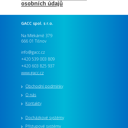
osobních údajů
GACC spol. s r.o.
Na Mlékárně 379
666 01 Tišnov
info@gacc.cz
+420 539 003 809
+420 603 825 937
www.gacc.cz
Obchodní podmínky
O nás
Kontakty
Docházkové systémy
Přístupové systémy