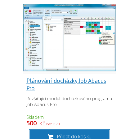
Plánování docházky Job Abacus
Pro
Rozšiřující modul docházkového programu
Job Abacus Pro
Skladem
500
Kč
bez DPH
Přidat do košíku