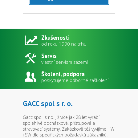
Zkušenosti
od roku 1990 na trhu
Servis
vlastní servisní zázemí
Školení, podpora
poskytujeme odborné zaškolení
GACC spol s r. o.
Gacc spol. s r.o. již více jak 28 let vyrábí
spolehlivé docházkové, přístupové a
stravovací systémy. Zakázkově též vyvíjíme HW
i SW dle specifických požadavků zákazníků.