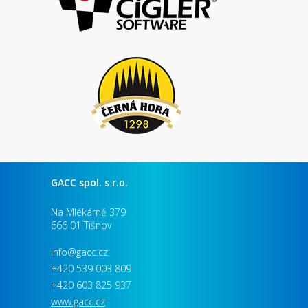
GACC spol. s r.o.
Na Mlékárně 379
666 01 Tišnov
info@gacc.cz
+420 539 003 809
+420 603 825 937
www.gacc.cz