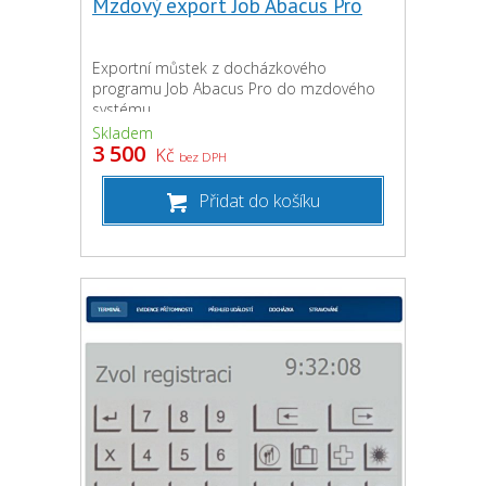
Mzdový export Job Abacus Pro
Exportní můstek z docházkového
programu Job Abacus Pro do mzdového
systému
Skladem
3 500
Kč
bez DPH
Přidat do košíku