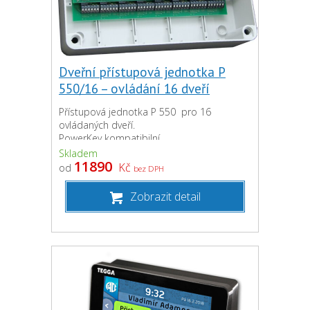
Dveřní přístupová jednotka P
550/16 – ovládání 16 dveří
Přístupová jednotka P 550 pro 16
ovládaných dveří.
PowerKey kompatibilní.
Skladem
11890
Kč
od
bez DPH
Zobrazit detail