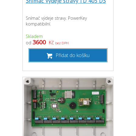
Snímač výdeje stravy TD 405 DS
Snímač výdeje stravy. PowerKey
kompatibilní.
Skladem
3600
Kč
od
bez DPH
Přidat do košíku