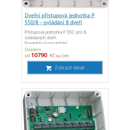
Dveřní přístupová jednotka P
550/8 – ovládání 8 dveří
Přístupová jednotka P 550 pro 8
ovládaných dveří.
PowerKey kompatibilní.
Skladem
10790
Kč
od
bez DPH
Zobrazit detail