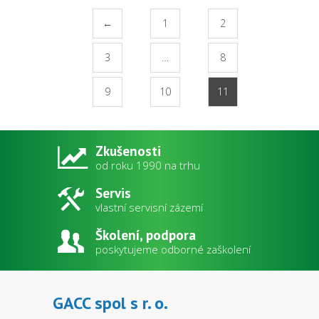
←
1
2
3
…
8
9
10
11
Zkušenosti
od roku 1990 na trhu
Servis
vlastní servisní zázemí
Školení, podpora
poskytujeme odborné zaškolení
GACC spol s r. o.