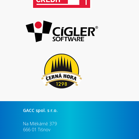
GACC spol. s r.o.
Na Mlékárně 379
666 01 Tišnov