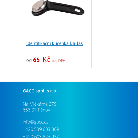
Identifikační klíčenka Dallas
Kč
65
od
bez DPH
GACC spol. s r.o.
Na Mlékárně 379
666 01 Tišnov
info@gacc.cz
+420 539 003 809
+420 603 825 937