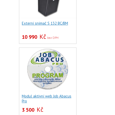
Externí snímač S 132 BC/BM
Kč
10 990
bez DPH
Modul aktivní web Job Abacus
Pro
Kč
3 500