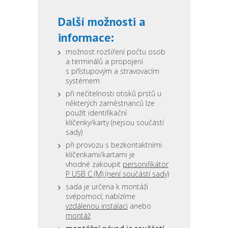
Další možnosti a
informace:
možnost rozšíření počtu osob
a terminálů a propojení
s přístupovým a stravovacím
systémem
při nečitelnosti otisků prstů u
některých zaměstnanců lze
použít identifikační
klíčenky/karty (nejsou součástí
sady)
při provozu s bezkontaktními
klíčenkami/kartami je
vhodné zakoupit
personifikátor
P USB C (M) (není součástí sady)
sada je určena k montáži
svépomocí; nabízíme
vzdálenou instalaci
anebo
montáž