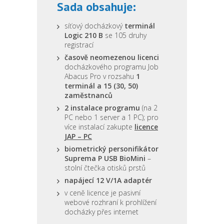
Sada obsahuje:
síťový docházkový
terminál
Logic 210 B
se 105 druhy
registrací
časově neomezenou licenci
docházkového programu Job
Abacus Pro v rozsahu
1
terminál a 15 (30, 50)
zaměstnanců
2 instalace programu
(na 2
PC nebo 1 server a 1 PC); pro
více instalací zakupte
licence
JAP – PC
biometrický personifikátor
Suprema P USB BioMini
–
stolní čtečka otisků prstů
napájecí 12 V/1A adaptér
v ceně licence je pasivní
webové rozhraní k prohlížení
docházky přes internet