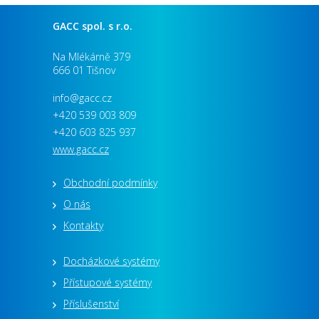
GACC spol. s r.o.
Na Mlékárně 379
666 01 Tišnov
info@gacc.cz
+420 539 003 809
+420 603 825 937
www.gacc.cz
Obchodní podmínky
O nás
Kontakty
Docházkové systémy
Přístupové systémy
Příslušenství